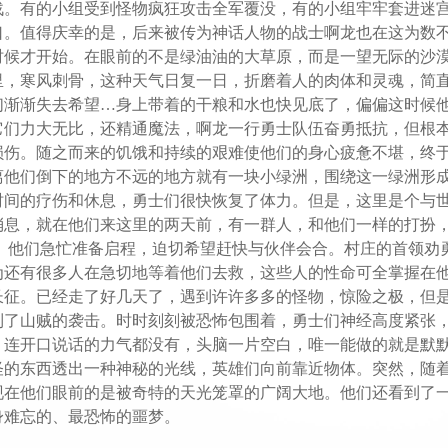
战。有的小组受到怪物疯狂攻击全军覆没，有的小组牢牢套进迷
。值得庆幸的是，后来被传为神话人物的战士啊龙也在这为数不多
时候才开始。在眼前的不是绿油油的大草原，而是一望无际的沙
里，寒风刺骨，这种天气日复一日，折磨着人的肉体和灵魂，简
们渐渐失去希望…身上带着的干粮和水也快见底了，偏偏这时候
它们力大无比，还精通魔法，啊龙一行勇士队伍奋勇抵抗，但根
损伤。随之而来的饥饿和持续的艰难使他们的身心疲惫不堪，终
离他们倒下的地方不远的地方就有一块小绿洲，围绕这一绿洲形
时间的疗伤和休息，勇士们很快恢复了体力。但是，这里是个与
消息，就在他们来这里的两天前，有一群人，和他们一样的打扮
气。他们急忙准备启程，迫切希望赶快与伙伴会合。村庄的首领劝
为还有很多人在急切地等着他们去救，这些人的性命可全掌握在
长征。已经走了好几天了，遇到许许多多的怪物，惊险之极，但
到了山贼的袭击。时时刻刻被恐怖包围着，勇士们神经高度紧张
。连开口说话的力气都没有，头脑一片空白，唯一能做的就是默
怪的东西透出一种神秘的光线，英雄们向前靠近物体。突然，随
现在他们眼前的是被奇特的天光笼罩的广阔大地。他们还看到了
身难忘的、最恐怖的噩梦。