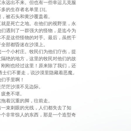
宫永远出不来。但也有一些幸运儿克服
的生存者名单里 [3]。
漠，被石头和黄沙覆盖着。
直就是死亡之地。在他们的视野里，永
他们遇到了一群强大的怪物，是迄今为
本不是这些怪物的对手。最后，虽然千
于全部都昏迷在沙漠上。
成一个小村庄。牧民们为他们疗伤，提
世隔绝的地方，这里的牧民对他们的故
，刚刚也经过这里！原来除了我们，还
勇士们不要走，说沙漠里隐藏着恶魔。
他们手里啊！
是茫茫沙漠不见边际。
，疲惫不堪。
默拖着沉重的脚，往前走。
着一束刺眼的光线，人们都失去了知
一个非常惊人的东西，那是一个造型奇