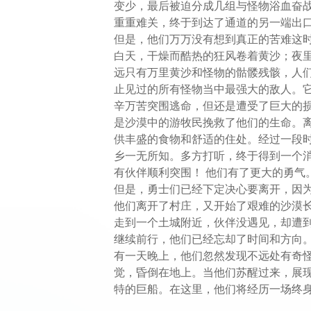
变少，最后被迫分成几组与怪物浴血奋
重重难关，终于到达了通道的另一端出口
但是，他们万万没有想到真正的苦难这
白天，干燥而酷热的狂风卷着黄沙；夜
远只有万里黄沙和怪物的骷髅残骸，人
止见过的所有怪物当中最强大的敌人。
辛万苦突围逃命，但还是遭受了巨大的
是沙漠中的游牧民挽救了他们的生命。
供丰盛的食物和舒适的住处。经过一段
乡一无所知。多方打听，终于得到一个
有伙伴顺利突围！ 他们有了更大的勇
但是，勇士们已经下定决心要离开，因
他们离开了村庄，又开始了艰难的沙漠
走到一个土城附近，伙伴没遇见，却遭
继续前行，他们已经忘却了时间和方向
有一天晚上，他们忽然发现不远处有奇
觉，昏倒在地上。当他们苏醒过来，展
特的巨船。在这里，他们将经历一场终