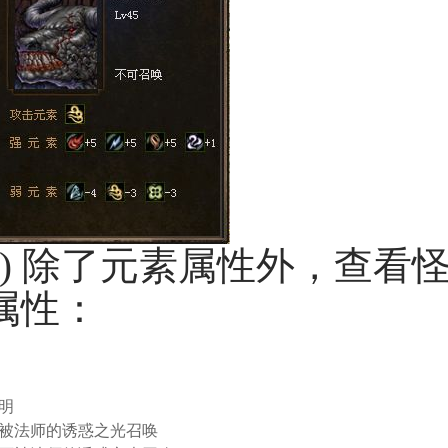
c) 除了元素属性外，查
属性：
明
被法师的诱惑之光召唤