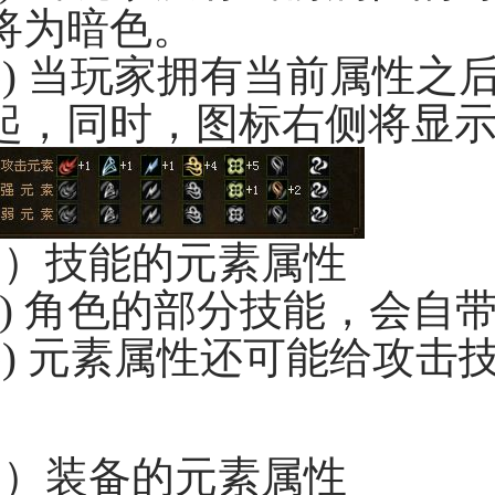
将为暗色。
b) 当玩家拥有当前属性
起，同时，图标右侧将显
2）技能的元素属性
a) 角色的部分技能，会自
b) 元素属性还可能给攻
3）装备的元素属性