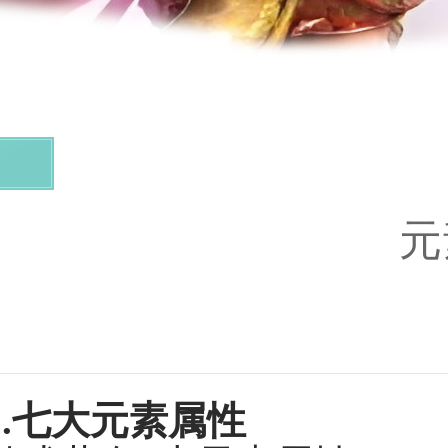
元
.
七大元素属性