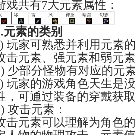
游戏共有7大元素属性：
.
元素的类别
a) 玩家可熟悉并利用元
攻击元素、强元素和弱元
b) 少部分怪物有对应的元
c) 玩家的游戏角色天生
性，可通过装备的穿戴获
d) 攻击元素：
攻击元素可以理解为角色